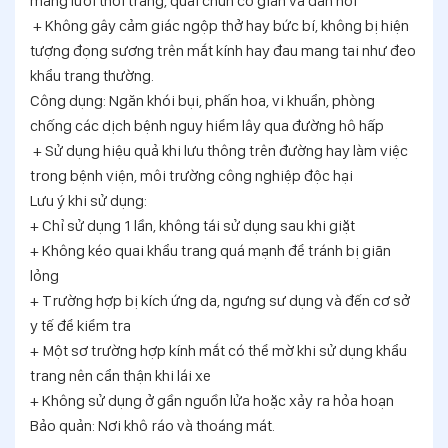
màng lưới thời trang, quai chun co giãn và đàn hồi
+ Không gây cảm giác ngộp thở hay bức bí, không bị hiện
tượng đọng sương trên mắt kính hay đau mang tai như đeo
khẩu trang thường.
Công dụng: Ngăn khói bụi, phấn hoa, vi khuẩn, phòng
chống các dịch bệnh nguy hiểm lây qua đường hô hấp
+ Sử dụng hiệu quả khi lưu thông trên đường hay làm việc
trong bệnh viện, môi trường công nghiệp độc hại
Lưu ý khi sử dụng:
+ Chỉ sử dụng 1 lần, không tái sử dụng sau khi giặt
+ Không kéo quai khẩu trang quá mạnh để tránh bị giãn
lỏng
+ Trường hợp bị kích ứng da, ngưng sư dụng và đến cơ sở
y tế để kiểm tra
+ Một sơ trường hợp kính mắt có thể mờ khi sử dụng khẩu
trang nên cẩn thận khi lái xe
+ Không sử dụng ở gần nguồn lửa hoặc xảy ra hỏa hoạn
Bảo quản: Nơi khô ráo và thoáng mát.