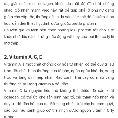
da, giảm sản sinh collagen, khiến da mất độ đàn hồi, chùng
nhão. Cô nhấn mạnh việc này rất dễ gặp phải ở phụ nữ đang
giảm cân cấp tốc, thường dễ sa đà vào các chế độ ăn kém khoa
học, dẫn đến thiếu hụt dinh dưỡng, đặc biệt là protein.
Chuyên gia khuyên nên chọn những loại protein tốt cho sức
khỏe như đậu nành, trứng, sữa động vật hay các loại thịt có tỷ lệ
mỡ thấp.
2. Vitamin A, C, E
Vitamin A là một chất chống oxy hóa tự nhiên, có thể duy trì sự
trao đổi chất bình thường của tế bào, ngăn ngừa khô da, bong
tróc và tăng sinh nếp nhăn. Rau xanh, trái cây có màu vàng
thường chứa lượng vitamin A dồi dào.
Vitamin C là nguyên liệu thô không thể thiếu để sản xuất
collagen, có thể ức chế sản sinh hắc tố, cải thiện nếp nhăn và
duy trì độ đàn hồi của da. Bổ sung nhiều trái cây họ cam quýt,
các loại rau xanh giúp cơ thể nhận được nguồn vitamin C lý
tưởng.