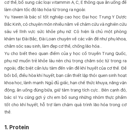
cơ thể, bổ sung các loại vitammin A, C, E thông qua ăn uống để
làm chậm tốc độ lão hóa từ trong ra ngoài.
Yu Yawen là bác sĩ tốt nghiệp cao học Đại học Trung Y Dược
Bắc Kinh, có chuyên môn nhiều năm về châm cứu và nghiên cứu
sâu về lĩnh vực sức khỏe phụ nữ. Cô hiện là chủ một phòng
khám tại Đài Bắc, Đài Loan chuyên về các vấn đề như phụ khoa,
chăm sóc sau sinh, làm đẹp cơ thể, chống lão hóa...
Yu cho biết theo quan điểm của y học cổ truyền Trung Quốc,
phụ nữ muốn trẻ khỏe lâu nên chú trọng chăm sóc từ trong ra
ngoài, đặc biệt cần lưu tâm đến vấn đề khí huyết của cơ thể. Để
bồi bổ, điều hòa khí huyết, bạn cần thiết lập thói quen sinh hoạt
khoa học, lành mạnh: Ngủ đủ giấc, hạn chế thức khuya, năng vận
động, ăn uống đúng bữa, giữ tâm trạng tích cực... Bên cạnh đó,
bác sĩ Yu cũng gợi ý chị em bổ sung những nhóm thực phẩm
tốt cho khí huyết, hỗ trợ làm chậm quá trình lão hóa trong cơ
thể.
1. Protein