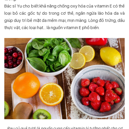
Bác sĩ Yu cho biết khả năng chống oxy hóa của vitamin E có thể
loại bỏ các gốc tự do trong cơ thể, ngăn ngừa lão hóa da và
giúp duy trì bề mặt da mềm mại, mịn màng. Lòng đỏ trứng, dầu
thực vật, các loại hạt... là nguồn vitamin E phổ biến.
Rau củ quả tươi là nguồn cung cấp vitamin lý tưởng nhất cho cơ